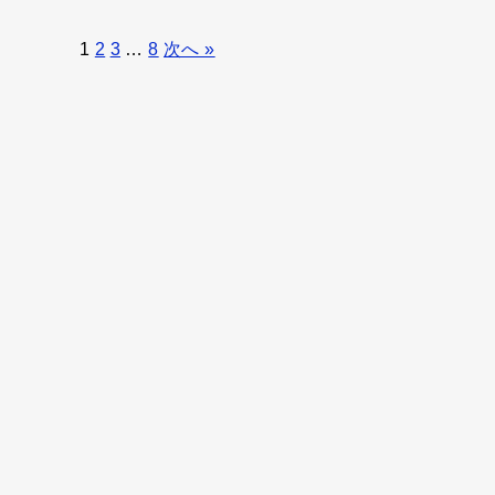
1
2
3
…
8
次へ »
ダウンジャケットの羽毛はなぜ出てくる？対策
には防水スプレーがおすすめ！
2024年12月12日
ダウンジャケッ