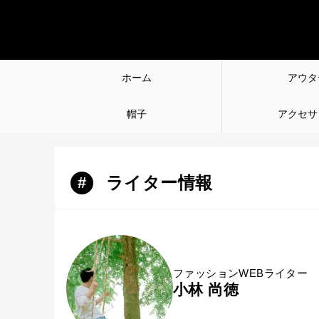
ホーム
アウタ
帽子
アクセサ
ライター情報
#
ファッションWEBライター
小林 尚徳